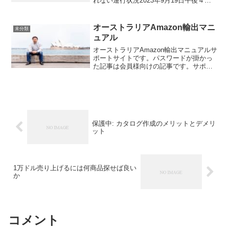
れない運行状況2023年9月19日午後４時
のアトラクション運行状況人気アトラク
ションが止まっていて再開未定。止まっ
ているアトラクションのほうが動いてい
オーストラリアAmazon輸出マニ
未分類
るアトラクションよ...
ュアル
オーストラリアAmazon輸出マニュアルサ
ポートサイトです。パスワードが掛かっ
た記事は会員様向けの記事です。サポー
トを受けるには無料メールセミナーを購
読してください。会員募集時にお知らせ
します。無料アマゾン輸出メ－ルセミナ
ーに今すぐ登録して...
保護中: カタログ作成のメリットとデメリ
ット
1万ドル売り上げるには何商品探せば良い
か
コメント