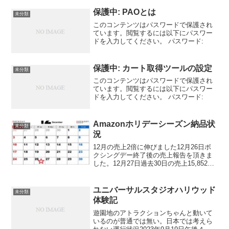
保護中: PAOとは
未分類
このコンテンツはパスワードで保護され
ています。閲覧するには以下にパスワー
ドを入力してください。 パスワード:
保護中: カート取得ツールの設定
未分類
このコンテンツはパスワードで保護され
ています。閲覧するには以下にパスワー
ドを入力してください。 パスワード:
Amazonホリデーシーズン納品状
未分類
況
12月の売上2倍に伸びました12月26日ボ
クシングデー終了後の売上報告を頂きま
した。12月27日過去30日の売上15,852ド
ル12月14日の売上1059ドルです。11月21
日の過去30日売上が8,412ドルから1ヶ月
で約2倍に伸びました。...
ユニバーサルスタジオハリウッド
未分類
体験記
遊園地のアトラクションちゃんと動いて
いるのが普通では無い。日本では考えら